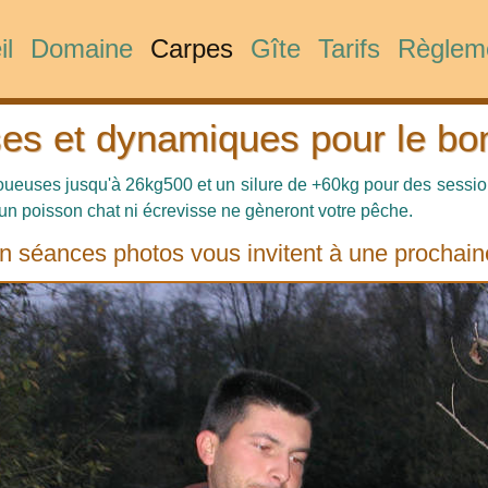
il
Domaine
Carpes
Gîte
Tarifs
Règlem
es et dynamiques pour le bo
joueuses jusqu'à 26kg500 et un silure de +60kg pour des sessi
un poisson chat ni écrevisse ne gèneront votre pêche.
 séances photos vous invitent à une prochai