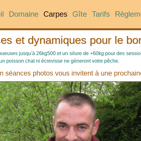
il
Domaine
Carpes
Gîte
Tarifs
Règlem
es et dynamiques pour le bo
joueuses jusqu'à 26kg500 et un silure de +60kg pour des sessi
un poisson chat ni écrevisse ne gèneront votre pêche.
 séances photos vous invitent à une prochai